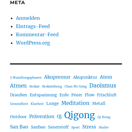
META
Anmelden
Eintrags-Feed
Kommentar-Feed
WordPress.org
Akupressur
Atem
Akupunktur
5 Wandlungsphasen
Daoismus
Atmen
Brokat
Brokatübung
Chan Mi Gong
Draußen
Entspannung
Erde
Feuer
Flow
Frischluft
Meditation
Lunge
Metall
Gesundheit
Klarheit
Qigong
Prävention
Qi
Outdoor
Qi Kung
San Bao
Stress
Sanbao
Sauerstoff
Sport
Studie