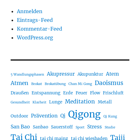
Anmelden
Eintrags-Feed
Kommentar-Feed
WordPress.org
Akupressur
Atem
Akupunktur
5 Wandlungsphasen
Daoismus
Atmen
Brokat
Brokatübung
Chan Mi Gong
Draußen
Entspannung
Erde
Feuer
Flow
Frischluft
Meditation
Lunge
Metall
Gesundheit
Klarheit
Qigong
Prävention
Qi
Outdoor
Qi Kung
San Bao
Stress
Sanbao
Sauerstoff
Sport
Studie
Tai Chi
Taiji
tai chi mainz
tai chi wiesbaden