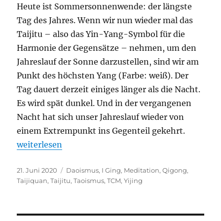
Heute ist Sommersonnenwende: der längste
Tag des Jahres. Wenn wir nun wieder mal das
Taijitu – also das Yin-Yang-Symbol für die
Harmonie der Gegensätze – nehmen, um den
Jahreslauf der Sonne darzustellen, sind wir am
Punkt des höchsten Yang (Farbe: weiß). Der
Tag dauert derzeit einiges länger als die Nacht.
Es wird spät dunkel. Und in der vergangenen
Nacht hat sich unser Jahreslauf wieder von
einem Extrempunkt ins Gegenteil gekehrt.
„Anschwellendes Yin“
weiterlesen
Veröffentlicht
Schlagwörter
21. Juni 2020
Daoismus
,
I Ging
,
Meditation
,
Qigong
,
am
Taijiquan
,
Taijitu
,
Taoismus
,
TCM
,
Yijing