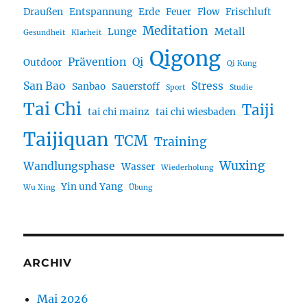
Draußen
Entspannung
Erde
Feuer
Flow
Frischluft
Meditation
Lunge
Metall
Gesundheit
Klarheit
Qigong
Prävention
Qi
Outdoor
Qi Kung
San Bao
Stress
Sanbao
Sauerstoff
Sport
Studie
Tai Chi
Taiji
tai chi mainz
tai chi wiesbaden
Taijiquan
TCM
Training
Wuxing
Wandlungsphase
Wasser
Wiederholung
Yin und Yang
Wu Xing
Übung
ARCHIV
Mai 2026