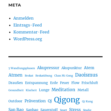
META
Anmelden
Eintrags-Feed
Kommentar-Feed
WordPress.org
Akupressur
Atem
Akupunktur
5 Wandlungsphasen
Daoismus
Atmen
Brokat
Brokatübung
Chan Mi Gong
Draußen
Entspannung
Erde
Feuer
Flow
Frischluft
Meditation
Lunge
Metall
Gesundheit
Klarheit
Qigong
Prävention
Qi
Outdoor
Qi Kung
San Bao
Stress
Sanbao
Sauerstoff
Sport
Studie