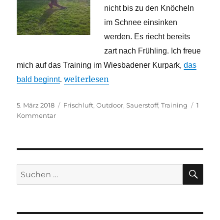
nicht bis zu den Knöcheln
im Schnee einsinken
werden. Es riecht bereits
zart nach Frühling. Ich freue
mich auf das Training im Wiesbadener Kurpark,
das
„Ab nach draußen“
weiterlesen
bald beginnt
.
Veröffentlicht
Schlagwörter
5. März 2018
Frischluft
,
Outdoor
,
Sauerstoff
,
Training
1
am
zu
Kommentar
Ab
nach
draußen
SU
Suchen
nach: