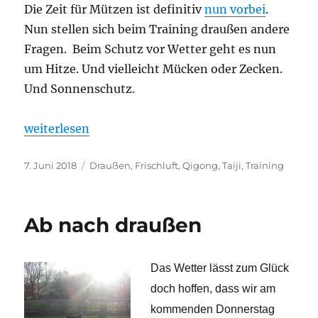
Die Zeit für Mützen ist definitiv
nun vorbei
.
Nun stellen sich beim Training draußen andere
Fragen. Beim Schutz vor Wetter geht es nun
um Hitze. Und vielleicht Mücken oder Zecken.
Und Sonnenschutz.
„Ab nach draußen II“
weiterlesen
Veröffentlicht
Schlagwörter
7. Juni 2018
Draußen
,
Frischluft
,
Qigong
,
Taiji
,
Training
am
Ab nach draußen
Das Wetter lässt zum Glück
doch hoffen, dass wir am
kommenden Donnerstag