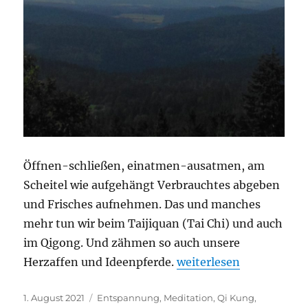
Öffnen-schließen, einatmen-ausatmen, am
Scheitel wie aufgehängt Verbrauchtes abgeben
und Frisches aufnehmen. Das und manches
mehr tun wir beim Taijiquan (Tai Chi) und auch
im Qigong. Und zähmen so auch unsere
„Herzaffen und Ideenpf
Herzaffen und Ideenpferde.
weiterlesen
Veröffentlicht
Schlagwörter
1. August 2021
Entspannung
,
Meditation
,
Qi Kung
,