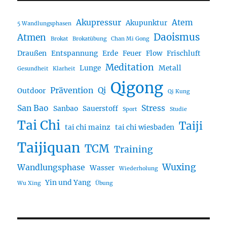
Akupressur
Atem
Akupunktur
5 Wandlungsphasen
Daoismus
Atmen
Brokat
Brokatübung
Chan Mi Gong
Draußen
Entspannung
Erde
Feuer
Flow
Frischluft
Meditation
Lunge
Metall
Gesundheit
Klarheit
Qigong
Prävention
Qi
Outdoor
Qi Kung
San Bao
Stress
Sanbao
Sauerstoff
Sport
Studie
Tai Chi
Taiji
tai chi mainz
tai chi wiesbaden
Taijiquan
TCM
Training
Wuxing
Wandlungsphase
Wasser
Wiederholung
Yin und Yang
Wu Xing
Übung