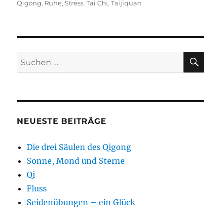
am
Qigong
,
Ruhe
,
Stress
,
Tai Chi
,
Taijiquan
SU
Suchen
nach:
NEUESTE BEITRÄGE
Die drei Säulen des Qigong
Sonne, Mond und Sterne
Qi
Fluss
Seidenübungen – ein Glück