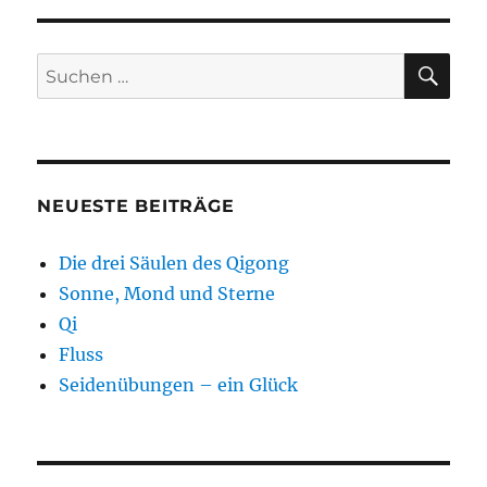
tun,
wenn’s
ziept?
SU
Suchen
nach:
NEUESTE BEITRÄGE
Die drei Säulen des Qigong
Sonne, Mond und Sterne
Qi
Fluss
Seidenübungen – ein Glück