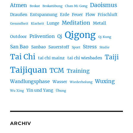
Daoismus
Atmen
Brokat
Brokatübung
Chan Mi Gong
Draußen
Entspannung
Erde
Feuer
Flow
Frischluft
Meditation
Lunge
Metall
Gesundheit
Klarheit
Qigong
Prävention
Qi
Outdoor
Qi Kung
San Bao
Stress
Sanbao
Sauerstoff
Sport
Studie
Tai Chi
Taiji
tai chi mainz
tai chi wiesbaden
Taijiquan
TCM
Training
Wuxing
Wandlungsphase
Wasser
Wiederholung
Yin und Yang
Wu Xing
Übung
ARCHIV