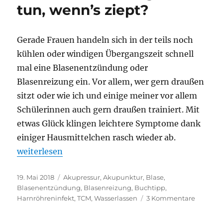
tun, wenn’s ziept?
Gerade Frauen handeln sich in der teils noch
kühlen oder windigen Übergangszeit schnell
mal eine Blasenentzündung oder
Blasenreizung ein. Vor allem, wer gern draußen
sitzt oder wie ich und einige meiner vor allem
Schülerinnen auch gern draußen trainiert. Mit
etwas Glück klingen leichtere Symptome dank
einiger Hausmittelchen rasch wieder ab.
„Blasenentzündung: Was tun, wenn’s ziept?“
weiterlesen
Veröffentlicht
Schlagwörter
19. Mai 2018
Akupressur
,
Akupunktur
,
Blase
,
am
Blasenentzündung
,
Blasenreizung
,
Buchtipp
,
zu
Harnröhreninfekt
,
TCM
,
Wasserlassen
3 Kommentare
Blasene
Was