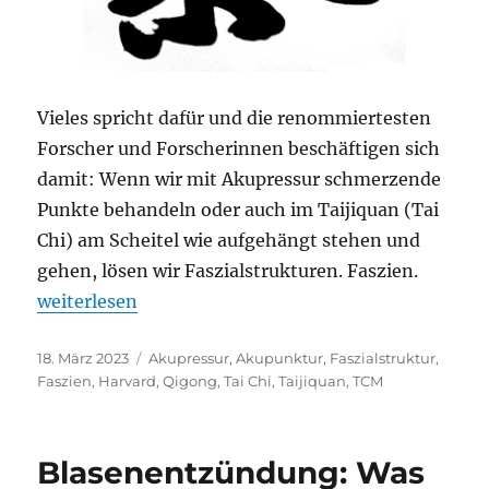
Vieles spricht dafür und die renommiertesten
Forscher und Forscherinnen beschäftigen sich
damit: Wenn wir mit Akupressur schmerzende
Punkte behandeln oder auch im Taijiquan (Tai
Chi) am Scheitel wie aufgehängt stehen und
gehen, lösen wir Faszialstrukturen. Faszien.
„Faszien“
weiterlesen
Veröffentlicht
Schlagwörter
18. März 2023
Akupressur
,
Akupunktur
,
Faszialstruktur
,
am
Faszien
,
Harvard
,
Qigong
,
Tai Chi
,
Taijiquan
,
TCM
Blasenentzündung: Was