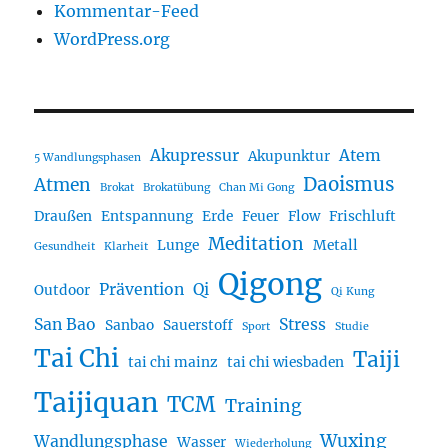
Kommentar-Feed
WordPress.org
Akupressur
Atem
Akupunktur
5 Wandlungsphasen
Daoismus
Atmen
Brokat
Brokatübung
Chan Mi Gong
Draußen
Entspannung
Erde
Feuer
Flow
Frischluft
Meditation
Lunge
Metall
Gesundheit
Klarheit
Qigong
Prävention
Qi
Outdoor
Qi Kung
San Bao
Stress
Sanbao
Sauerstoff
Sport
Studie
Tai Chi
Taiji
tai chi mainz
tai chi wiesbaden
Taijiquan
TCM
Training
Wuxing
Wandlungsphase
Wasser
Wiederholung