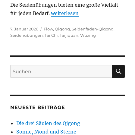
Die Seidenübungen bieten eine große Vielfalt
„Seidenübungen – ein Glück“
für jeden Bedarf.
weiterlesen
Veröffentlicht
Schlagwörter
7. Januar 2026
Flow
,
Qigong
,
Seidenfaden-Qigong
,
am
Seidenübungen
,
Tai Chi
,
Taijiquan
,
Wuxing
SU
Suchen
nach:
NEUESTE BEITRÄGE
Die drei Säulen des Qigong
Sonne, Mond und Sterne