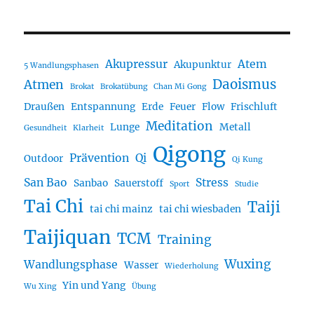
Akupressur
Atem
Akupunktur
5 Wandlungsphasen
Daoismus
Atmen
Brokat
Brokatübung
Chan Mi Gong
Draußen
Entspannung
Erde
Feuer
Flow
Frischluft
Meditation
Lunge
Metall
Gesundheit
Klarheit
Qigong
Prävention
Qi
Outdoor
Qi Kung
San Bao
Stress
Sanbao
Sauerstoff
Sport
Studie
Tai Chi
Taiji
tai chi mainz
tai chi wiesbaden
Taijiquan
TCM
Training
Wuxing
Wandlungsphase
Wasser
Wiederholung
Yin und Yang
Wu Xing
Übung