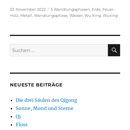
Veröffentlicht
Schlagwörter
23. November 2022
5 Wandlungsphasen
,
Erde
,
Feuer
,
am
Holz
,
Metall
,
Wandlungsphase
,
Wasser
,
Wu Xing
,
Wuxing
SU
Suchen
nach:
NEUESTE BEITRÄGE
Die drei Säulen des Qigong
Sonne, Mond und Sterne
Qi
Fluss