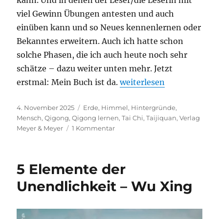
viel Gewinn Übungen antesten und auch
einüben kann und so Neues kennenlernen oder
Bekanntes erweitern. Auch ich hatte schon
solche Phasen, die ich auch heute noch sehr
schätze – dazu weiter unten mehr. Jetzt
„Das Buch ist da“
erstmal: Mein Buch ist da.
weiterlesen
Veröffentlicht
Schlagwörter
4. November 2025
Erde
,
Himmel
,
Hintergründe
,
am
Mensch
,
Qigong
,
Qigong lernen
,
Tai Chi
,
Taijiquan
,
Verlag
zu
Meyer & Meyer
1 Kommentar
Das
Buch
ist
5 Elemente der
da
Unendlichkeit – Wu Xing