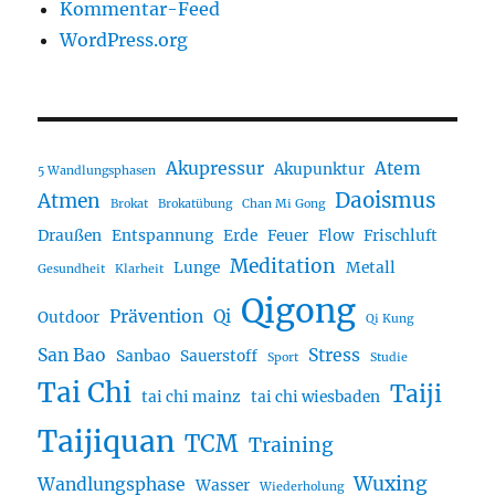
Kommentar-Feed
WordPress.org
Akupressur
Atem
Akupunktur
5 Wandlungsphasen
Daoismus
Atmen
Brokat
Brokatübung
Chan Mi Gong
Draußen
Entspannung
Erde
Feuer
Flow
Frischluft
Meditation
Lunge
Metall
Gesundheit
Klarheit
Qigong
Prävention
Qi
Outdoor
Qi Kung
San Bao
Stress
Sanbao
Sauerstoff
Sport
Studie
Tai Chi
Taiji
tai chi mainz
tai chi wiesbaden
Taijiquan
TCM
Training
Wuxing
Wandlungsphase
Wasser
Wiederholung