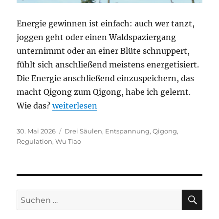
Energie gewinnen ist einfach: auch wer tanzt,
joggen geht oder einen Waldspaziergang
unternimmt oder an einer Blüte schnuppert,
fühlt sich anschließend meistens energetisiert.
Die Energie anschließend einzuspeichern, das
macht Qigong zum Qigong, habe ich gelernt.
„Die drei Säulen des Qigong“
Wie das?
weiterlesen
Veröffentlicht
Schlagwörter
30. Mai 2026
Drei Säulen
,
Entspannung
,
Qigong
,
am
Regulation
,
Wu Tiao
SU
Suchen
nach: