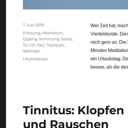
Veröffentlicht
7. Juni 2019
Wer Zeit hat, mach
am
Schlagwörter
Erholung
,
Meditation
,
Viertelstunde. Di
Qigong
,
Stimmung
,
Stress
,
mich gern an. Die
Tai Chi
,
Taiji
,
Taijiquan
,
Minuten Meditatio
Wellness
zu
ein Urlaubstag. De
1 Kommentar
Meditation
besser, als die de
ist
besser
als
Urlaub
Tinnitus: Klopfen
und Rauschen