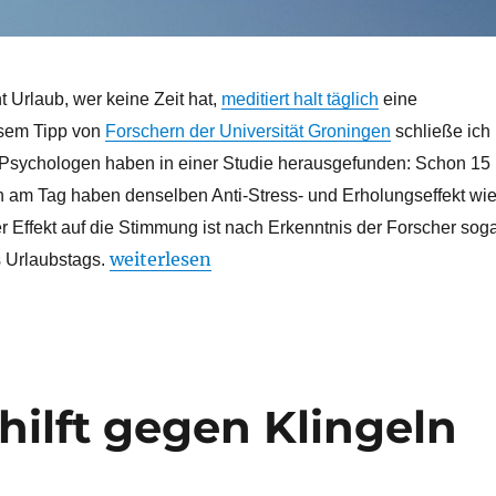
t Urlaub, wer keine Zeit hat,
meditiert halt täglich
eine
esem Tipp von
Forschern der Universität Groningen
schließe ich
 Psychologen haben in einer Studie herausgefunden: Schon 15
n am Tag haben denselben Anti-Stress- und Erholungseffekt wi
r Effekt auf die Stimmung ist nach Erkenntnis der Forscher sog
„Meditation ist besser als Urlaub“
weiterlesen
s Urlaubstags.
 hilft gegen Klingeln