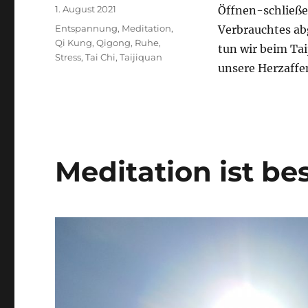
Veröffentlicht
1. August 2021
Öffnen-schließe
am
Schlagwörter
Entspannung
,
Meditation
,
Verbrauchtes a
Qi Kung
,
Qigong
,
Ruhe
,
tun wir beim Ta
Stress
,
Tai Chi
,
Taijiquan
unsere Herzaffe
Meditation ist be