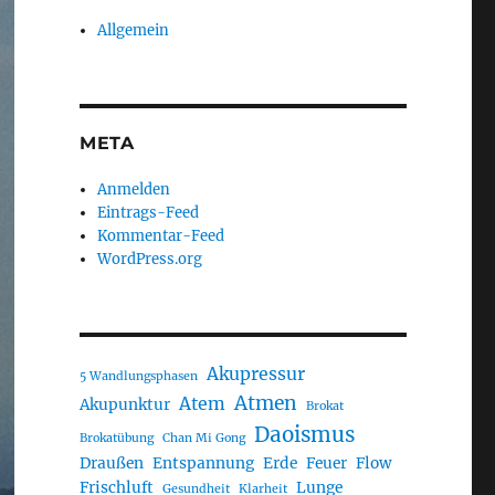
Allgemein
META
Anmelden
Eintrags-Feed
Kommentar-Feed
WordPress.org
Akupressur
5 Wandlungsphasen
Atmen
Atem
Akupunktur
Brokat
Daoismus
Brokatübung
Chan Mi Gong
Draußen
Entspannung
Erde
Feuer
Flow
Frischluft
Lunge
Gesundheit
Klarheit