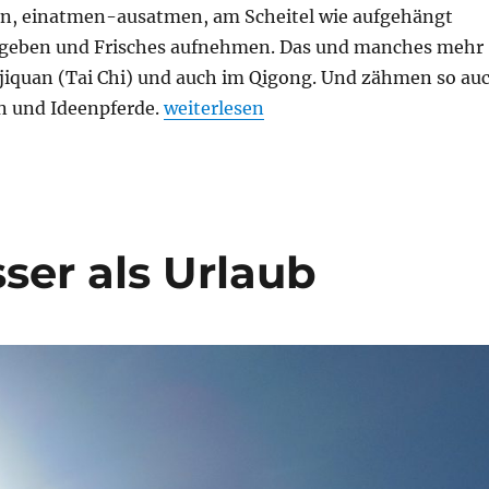
n, einatmen-ausatmen, am Scheitel wie aufgehängt
bgeben und Frisches aufnehmen. Das und manches mehr
ijiquan (Tai Chi) und auch im Qigong. Und zähmen so au
„Herzaffen und Ideenpferde“
n und Ideenpferde.
weiterlesen
sser als Urlaub