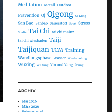
Meditation
Metall
Outdoor
Qigong
Prävention
Qi
Qi Kung
San Bao
Stress
Sanbao
Sauerstoff
Sport
Tai Chi
tai chi mainz
Studie
Taiji
tai chi wiesbaden
Taijiquan
TCM
Training
Wandlungsphase
Wasser
Wiederholung
Wuxing
Yin und Yang
Wu Xing
Übung
ARCHIV
Mai 2026
März 2026
Februar 2026