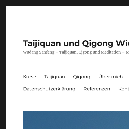
Taijiquan und Qigong W
Wudang Sanfeng – Taijiquan, Qigong und Meditation – M
Kurse
Taijiquan
Qigong
Über mich
Datenschutzerklärung
Referenzen
Kon