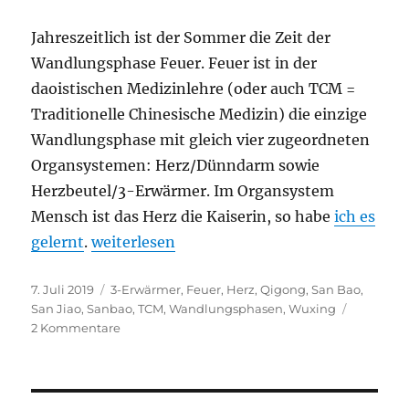
Jahreszeitlich ist der Sommer die Zeit der
Wandlungsphase Feuer. Feuer ist in der
daoistischen Medizinlehre (oder auch TCM =
Traditionelle Chinesische Medizin) die einzige
Wandlungsphase mit gleich vier zugeordneten
Organsystemen: Herz/Dünndarm sowie
Herzbeutel/3-Erwärmer. Im Organsystem
Mensch ist das Herz die Kaiserin, so habe
ich es
„Feuer“
gelernt
.
weiterlesen
Veröffentlicht
Schlagwörter
7. Juli 2019
3-Erwärmer
,
Feuer
,
Herz
,
Qigong
,
San Bao
,
am
San Jiao
,
Sanbao
,
TCM
,
Wandlungsphasen
,
Wuxing
zu
2 Kommentare
Feuer