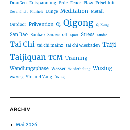
Draußen
Entspannung
Erde
Feuer
Flow
Frischluft
Meditation
Lunge
Metall
Gesundheit
Klarheit
Qigong
Prävention
Qi
Outdoor
Qi Kung
San Bao
Stress
Sanbao
Sauerstoff
Sport
Studie
Tai Chi
Taiji
tai chi mainz
tai chi wiesbaden
Taijiquan
TCM
Training
Wuxing
Wandlungsphase
Wasser
Wiederholung
Yin und Yang
Wu Xing
Übung
ARCHIV
Mai 2026