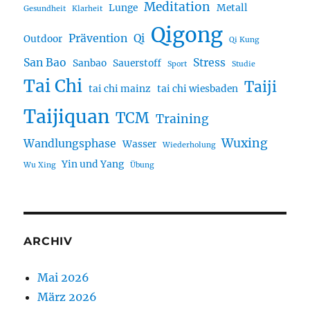
Meditation
Lunge
Metall
Gesundheit
Klarheit
Qigong
Prävention
Qi
Outdoor
Qi Kung
San Bao
Stress
Sanbao
Sauerstoff
Sport
Studie
Tai Chi
Taiji
tai chi mainz
tai chi wiesbaden
Taijiquan
TCM
Training
Wuxing
Wandlungsphase
Wasser
Wiederholung
Yin und Yang
Wu Xing
Übung
ARCHIV
Mai 2026
März 2026