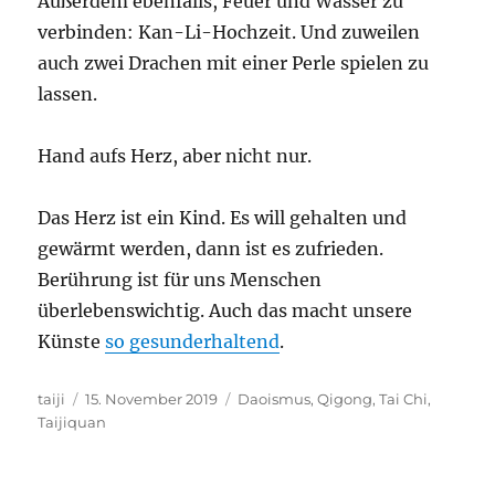
Außerdem ebenfalls, Feuer und Wasser zu
verbinden: Kan-Li-Hochzeit. Und zuweilen
auch zwei Drachen mit einer Perle spielen zu
lassen.
Hand aufs Herz, aber nicht nur.
Das Herz ist ein Kind. Es will gehalten und
gewärmt werden, dann ist es zufrieden.
Berührung ist für uns Menschen
überlebenswichtig. Auch das macht unsere
Künste
so gesunderhaltend
.
Autor
Veröffentlicht
Schlagwörter
taiji
15. November 2019
Daoismus
,
Qigong
,
Tai Chi
,
am
Taijiquan