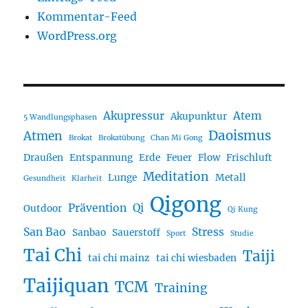
Kommentar-Feed
WordPress.org
Akupressur
Atem
Akupunktur
5 Wandlungsphasen
Daoismus
Atmen
Brokat
Brokatübung
Chan Mi Gong
Draußen
Entspannung
Erde
Feuer
Flow
Frischluft
Meditation
Lunge
Metall
Gesundheit
Klarheit
Qigong
Prävention
Qi
Outdoor
Qi Kung
San Bao
Stress
Sanbao
Sauerstoff
Sport
Studie
Tai Chi
Taiji
tai chi mainz
tai chi wiesbaden
Taijiquan
TCM
Training