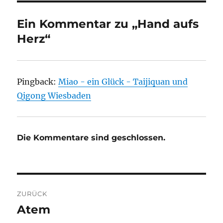
Ein Kommentar zu „Hand aufs
Herz“
Pingback:
Miao - ein Glück - Taijiquan und
Qigong Wiesbaden
Die Kommentare sind geschlossen.
Beitragsnavigation
ZURÜCK
Atem
Vorheriger
Beitrag: