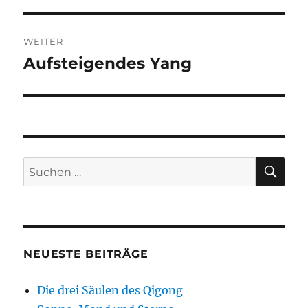
WEITER
Aufsteigendes Yang
Nächster
Beitrag:
SU
Suchen
nach:
NEUESTE BEITRÄGE
Die drei Säulen des Qigong