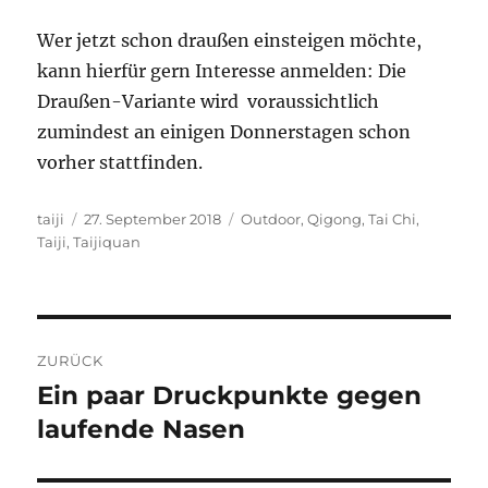
Wer jetzt schon draußen einsteigen möchte,
kann hierfür gern Interesse anmelden: Die
Draußen-Variante wird voraussichtlich
zumindest an einigen Donnerstagen schon
vorher stattfinden.
Autor
Veröffentlicht
Schlagwörter
taiji
27. September 2018
Outdoor
,
Qigong
,
Tai Chi
,
am
Taiji
,
Taijiquan
Beitragsnavigation
ZURÜCK
Ein paar Druckpunkte gegen
Vorheriger
Beitrag:
laufende Nasen