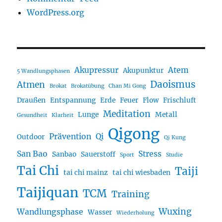
WordPress.org
Akupressur
Atem
Akupunktur
5 Wandlungsphasen
Daoismus
Atmen
Brokat
Brokatübung
Chan Mi Gong
Draußen
Entspannung
Erde
Feuer
Flow
Frischluft
Meditation
Lunge
Metall
Gesundheit
Klarheit
Qigong
Prävention
Qi
Outdoor
Qi Kung
San Bao
Stress
Sanbao
Sauerstoff
Sport
Studie
Tai Chi
Taiji
tai chi mainz
tai chi wiesbaden
Taijiquan
TCM
Training
Wuxing
Wandlungsphase
Wasser
Wiederholung