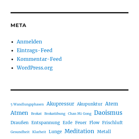
META
Anmelden
Eintrags-Feed
Kommentar-Feed
WordPress.org
Akupressur
Atem
Akupunktur
5 Wandlungsphasen
Daoismus
Atmen
Brokat
Brokatübung
Chan Mi Gong
Draußen
Entspannung
Erde
Feuer
Flow
Frischluft
Meditation
Lunge
Metall
Gesundheit
Klarheit