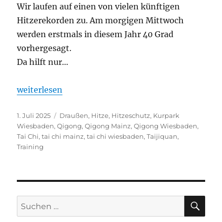
Wir laufen auf einen von vielen künftigen
Hitzerekorden zu. Am morgigen Mittwoch
werden erstmals in diesem Jahr 40 Grad
vorhergesagt.
Da hilft nur…
„Ab nach draußen III“
weiterlesen
Veröffentlicht
Schlagwörter
1. Juli 2025
Draußen
,
Hitze
,
Hitzeschutz
,
Kurpark
am
Wiesbaden
,
Qigong
,
Qigong Mainz
,
Qigong Wiesbaden
,
Tai Chi
,
tai chi mainz
,
tai chi wiesbaden
,
Taijiquan
,
Training
SU
Suchen
nach: