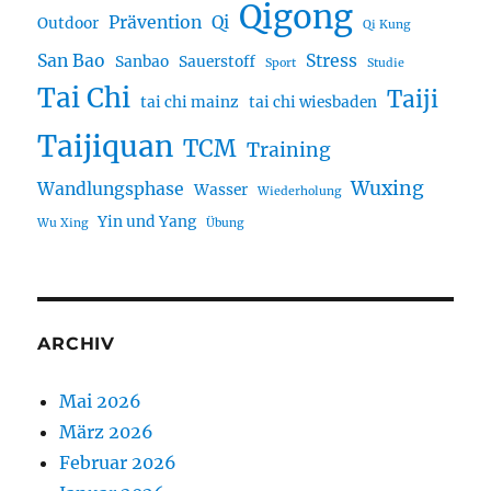
Qigong
Prävention
Qi
Outdoor
Qi Kung
San Bao
Stress
Sanbao
Sauerstoff
Sport
Studie
Tai Chi
Taiji
tai chi mainz
tai chi wiesbaden
Taijiquan
TCM
Training
Wuxing
Wandlungsphase
Wasser
Wiederholung
Yin und Yang
Wu Xing
Übung
ARCHIV
Mai 2026
März 2026
Februar 2026