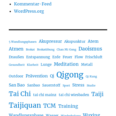
Kommentar-Feed
WordPress.org
Akupressur
Atem
Akupunktur
5 Wandlungsphasen
Daoismus
Atmen
Brokat
Brokatübung
Chan Mi Gong
Draußen
Entspannung
Erde
Feuer
Flow
Frischluft
Meditation
Lunge
Metall
Gesundheit
Klarheit
Qigong
Prävention
Qi
Outdoor
Qi Kung
San Bao
Stress
Sanbao
Sauerstoff
Sport
Studie
Tai Chi
Taiji
tai chi mainz
tai chi wiesbaden
Taijiquan
TCM
Training
Wuxing
Wandlungsphase
Wasser
Wiederholung