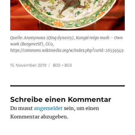
Quelle: Anonymous (Qing dynasty), Kangxi reign mark – Own
work (BurgererSF), CC0,
https://commons.wikimedia.org/w/index.php?curid=26539549
Veröffentlicht
Originalgröße
15. November 2019
800 × 803
am
Schreibe einen Kommentar
Du musst
angemeldet
sein, um einen
Kommentar abzugeben.