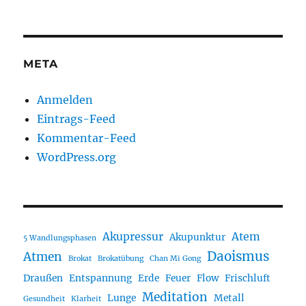
META
Anmelden
Eintrags-Feed
Kommentar-Feed
WordPress.org
Akupressur
Atem
Akupunktur
5 Wandlungsphasen
Daoismus
Atmen
Brokat
Brokatübung
Chan Mi Gong
Draußen
Entspannung
Erde
Feuer
Flow
Frischluft
Meditation
Lunge
Metall
Gesundheit
Klarheit