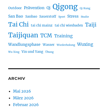
Qigong
Prävention
Qi
Outdoor
Qi Kung
San Bao
Stress
Sanbao
Sauerstoff
Sport
Studie
Tai Chi
Taiji
tai chi mainz
tai chi wiesbaden
Taijiquan
TCM
Training
Wuxing
Wandlungsphase
Wasser
Wiederholung
Yin und Yang
Wu Xing
Übung
ARCHIV
Mai 2026
März 2026
Februar 2026