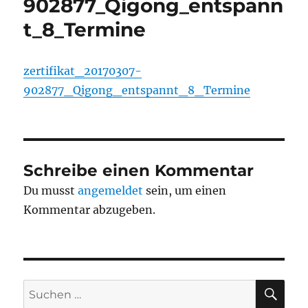
902877_Qigong_entspann
t_8_Termine
zertifikat_20170307-
902877_Qigong_entspannt_8_Termine
Schreibe einen Kommentar
Du musst
angemeldet
sein, um einen
Kommentar abzugeben.
SU
Suchen