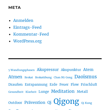
META
Anmelden
Eintrags-Feed
Kommentar-Feed
WordPress.org
Akupressur
Atem
Akupunktur
5 Wandlungsphasen
Daoismus
Atmen
Brokat
Brokatübung
Chan Mi Gong
Draußen
Entspannung
Erde
Feuer
Flow
Frischluft
Meditation
Lunge
Metall
Gesundheit
Klarheit
Qigong
Prävention
Qi
Outdoor
Qi Kung