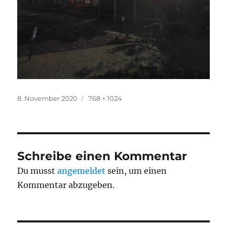
Veröffentlicht
Originalgröße
8. November 2020
768 × 1024
am
Schreibe einen Kommentar
Du musst
angemeldet
sein, um einen
Kommentar abzugeben.