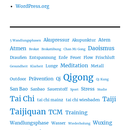
WordPress.org
Akupressur
Atem
Akupunktur
5 Wandlungsphasen
Daoismus
Atmen
Brokat
Brokatübung
Chan Mi Gong
Draußen
Entspannung
Erde
Feuer
Flow
Frischluft
Meditation
Lunge
Metall
Gesundheit
Klarheit
Qigong
Prävention
Qi
Outdoor
Qi Kung
San Bao
Stress
Sanbao
Sauerstoff
Sport
Studie
Tai Chi
Taiji
tai chi mainz
tai chi wiesbaden
Taijiquan
TCM
Training
Wuxing
Wandlungsphase
Wasser
Wiederholung