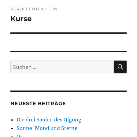
Beitragsnavigation
VERÖFFENTLICHT IN
Kurse
SU
Suchen
nach:
NEUESTE BEITRÄGE
Die drei Säulen des Qigong
Sonne, Mond und Sterne
Qi