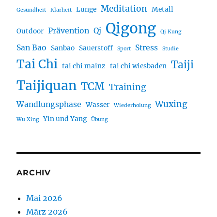
Meditation
Lunge
Metall
Gesundheit
Klarheit
Qigong
Prävention
Qi
Outdoor
Qi Kung
San Bao
Stress
Sanbao
Sauerstoff
Sport
Studie
Tai Chi
Taiji
tai chi mainz
tai chi wiesbaden
Taijiquan
TCM
Training
Wuxing
Wandlungsphase
Wasser
Wiederholung
Yin und Yang
Wu Xing
Übung
ARCHIV
Mai 2026
März 2026