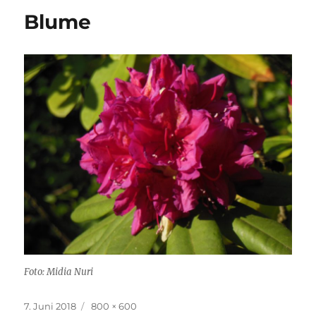
Blume
Foto: Midia Nuri
Veröffentlicht
Originalgröße
7. Juni 2018
800 × 600