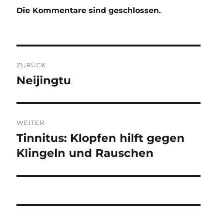
Die Kommentare sind geschlossen.
Beitragsnavigation
ZURÜCK
Neijingtu
Vorheriger
Beitrag:
WEITER
Tinnitus: Klopfen hilft gegen
Nächster
Beitrag:
Klingeln und Rauschen