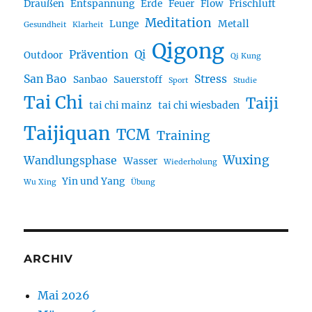
Draußen
Entspannung
Erde
Feuer
Flow
Frischluft
Meditation
Lunge
Metall
Gesundheit
Klarheit
Qigong
Prävention
Qi
Outdoor
Qi Kung
San Bao
Stress
Sanbao
Sauerstoff
Sport
Studie
Tai Chi
Taiji
tai chi mainz
tai chi wiesbaden
Taijiquan
TCM
Training
Wuxing
Wandlungsphase
Wasser
Wiederholung
Yin und Yang
Wu Xing
Übung
ARCHIV
Mai 2026